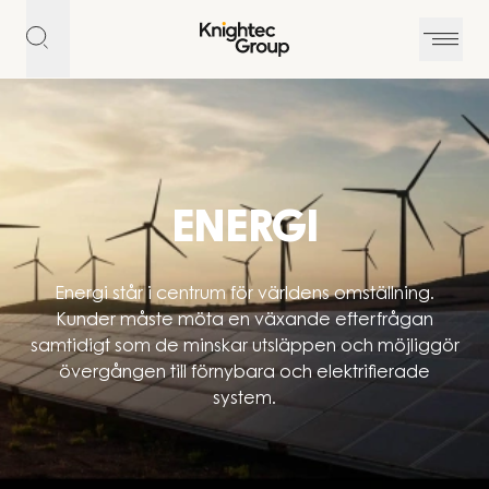
Hoppa till innehållet
ENERGI
Energi står i centrum för världens omställning.
Kunder måste möta en växande efterfrågan
samtidigt som de minskar utsläppen och möjliggör
övergången till förnybara och elektrifierade
system.