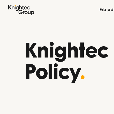
Hoppa till innehållet
Erbju
Knightec
Policy
.