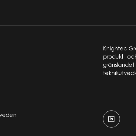
Knightec Gro
produkt- och
gränslandet 
teknikutveck
Sweden