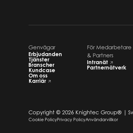
Genvägar
För Medarbetare
Erbjudanden
& Partners
Tjänster
Intranät
Branscher
Partnernätverk
Kundcase
Om oss
Karriär
Copyright ©
2026
Knightec Group® | 
Cookie Policy
Privacy Policy
Användarvillkor