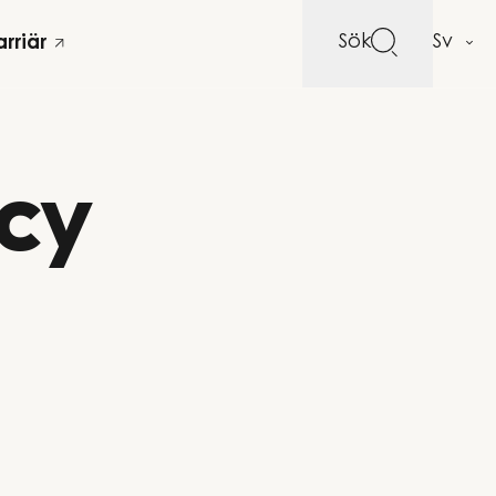
Sök
rriär
acy