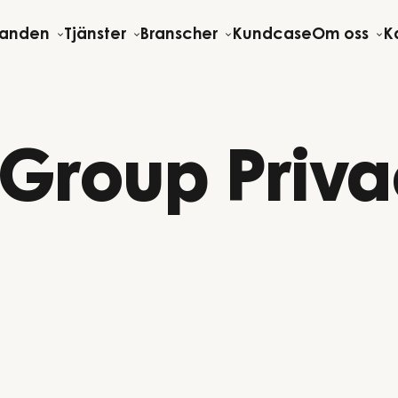
danden
Tjänster
Branscher
Kundcase
Om oss
Ka
 Group Priv