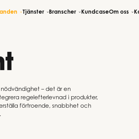
danden
Tjänster
Branscher
Kundcase
Om oss
Ka
t
k nödvändighet – det är en
ntegrera regelefterlevnad i produkter,
erställa förtroende, snabbhet och
.