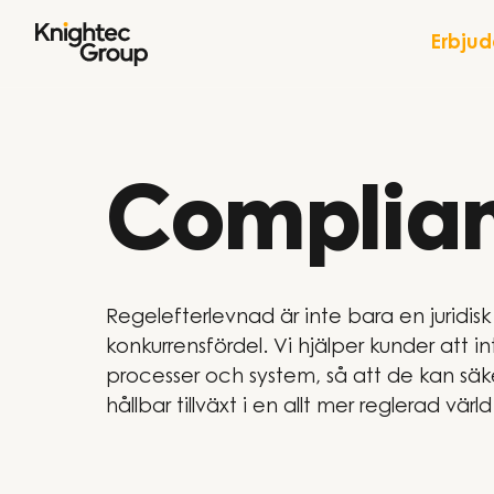
Hoppa till innehållet
Erbju
Complian
Regelefterlevnad är inte bara en juridis
konkurrensfördel. Vi hjälper kunder att i
processer och system, så att de kan säk
hållbar tillväxt i en allt mer reglerad värld