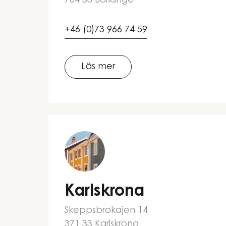
784 33 Borlänge
+46 (0)73 966 74 59
Läs mer
Karlskrona
Skeppsbrokajen 14
371 33 Karlskrona