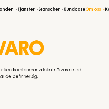
danden
Tjänster
Branscher
Kundcase
Om oss
Ka
VARO
silien kombinerar vi lokal närvaro med
är de befinner sig.