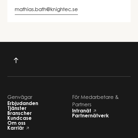
mathias.bath@knightec.se
Genvägar
För Medarbetare &
Erbjudanden
Partners
Tjänster
Intranät
Branscher
Partnernätverk
Kundcase
Om oss
Karriär